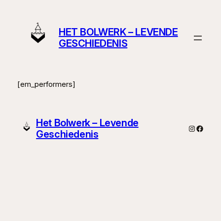
Ga
naar
HET BOLWERK – LEVENDE
de
GESCHIEDENIS
inhoud
[em_performers]
Het Bolwerk – Levende
Instagra
Faceb
Geschiedenis